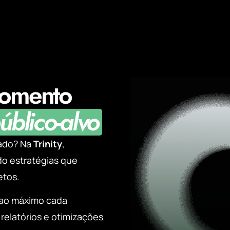
momento
úblico-alvo
cado? Na
Trinity
,
ndo estratégias que
etos.
 ao máximo cada
relatórios e otimizações