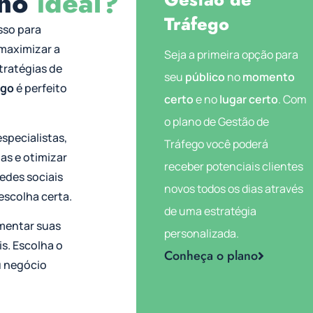
ano
ideal?
Tráfego
asso para
maximizar a
Seja a primeira opção para
stratégias de
seu
público
no
momento
ego
é perfeito
certo
e no
lugar certo
. Com
o plano de Gestão de
specialistas,
Tráfego você poderá
as e otimizar
receber potenciais clientes
edes sociais
novos todos os dias através
escolha certa.
de uma estratégia
mentar suas
personalizada.
s. Escolha o
Conheça o plano
u negócio