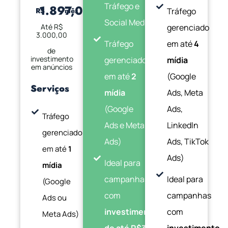
Tráfego e
1.897,00
Tráfego
R$
/mês
Social Media
gerenciado
Até R$
3.000,00
Tráfego
em até
4
de
investimento
gerenciado
mídia
em anúncios
em até
2
(Google
Serviços
mídia
Ads, Meta
(Google
Ads,
Tráfego
Ads e Meta
Linkedln
gerenciado
Ads)
Ads, TikTok
em até
1
Ads)
Ideal para
mídia
campanhas
Ideal para
(Google
com
campanhas
Ads ou
investimento
com
Meta Ads)