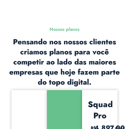
Nossos planos
Pensando nos nossos clientes
criamos planos para você
competir ao lado das maiores
empresas que hoje fazem parte
do topo digital.
Squad
Pro
4.897,00
R$
/mês