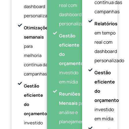
contínua das
real com
dashboard
campanhas
dashboard
personalizado
personalizado
Relatórios
Otimizações
em tempo
Gestão
semanais
real com
eficiente
para
dashboard
do
melhoria
personalizado
orçamento
contínua das
investido
Gestão
campanhas
em mídia
eficiente
Gestão
do
Reuniões
eficiente
orçamento
Mensais
para
do
investido
análise e
orçamento
em mídia
planejamento
investido