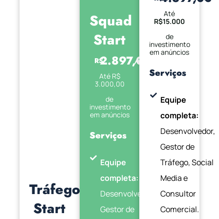
Até
Squad
R$15.000
Start
de
investimento
em anúncios
2.897,00
R$
/mês
Serviços
Até R$
3.000,00
de
Equipe
investimento
em anúncios
completa:
Desenvolvedor,
Serviços
Gestor de
Equipe
Tráfego, Social
completa:
Media e
Tráfego
Desenvolvedor,
Consultor
Start
Gestor de
Comercial.