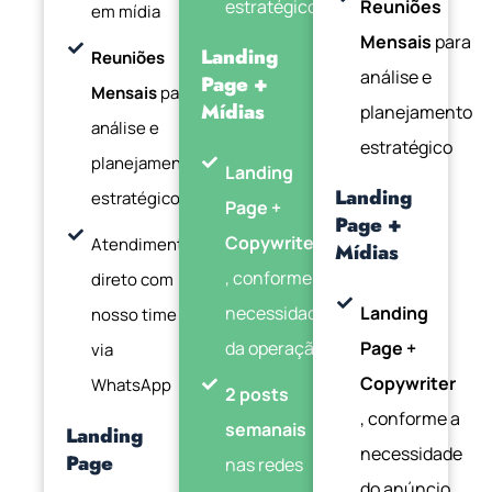
estratégico
Reuniões
em mídia
Mensais
para
Landing
Reuniões
análise e
Page +
Mensais
para
Mídias
planejamento
análise e
estratégico
planejamento
Landing
Landing
estratégico
Page +
Page +
Copywriter
Atendimento
Mídias
, conforme a
direto com
necessidade
Landing
nosso time
da operação
Page +
via
Copywriter
WhatsApp
2 posts
, conforme a
semanais
Landing
necessidade
Page
nas redes
do anúncio.