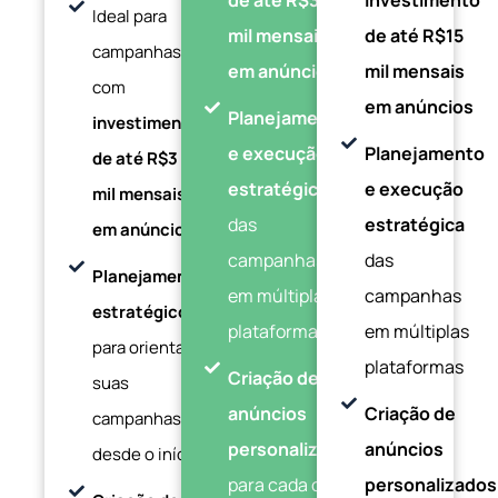
de até R$3
investimento
Ideal para
mil mensais
de até R$15
campanhas
em anúncios
mil mensais
com
em anúncios
Planejamento
investimento
e execução
Planejamento
de até R$3
estratégica
e execução
mil mensais
das
estratégica
em anúncios
campanhas
das
Planejamento
em múltiplas
campanhas
estratégico
plataformas
em múltiplas
para orientar
plataformas
Criação de
suas
anúncios
Criação de
campanhas
personalizados
anúncios
desde o início
para cada canal
personalizados