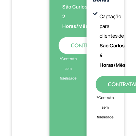
São Carlos
2
Captação
Horas/Mês
para
clientes de
CONTRATAR
São Carlos
4
*
Contrato
Horas/Mês
sem
fidelidade
CONTRATA
*
Contrato
sem
fidelidade