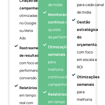
Criação de
de mídia
para cada canal
campanhas
de mídia
Monitoramento
otimizadas
contínuo
e
Gestão
no Google
ajustes
estratégica
ou Meta
de performance
do
Ads
orçamento
,
Otimizações
Rastreamento
com foco
semanais
de resultados
em escala e
para
com foco em
ROI
melhoria
performance e
contínua das
Otimizações
conversão
campanhas
semanais
Relatórios
para
Relatórios
em tempo
melhoria
em tempo
real com